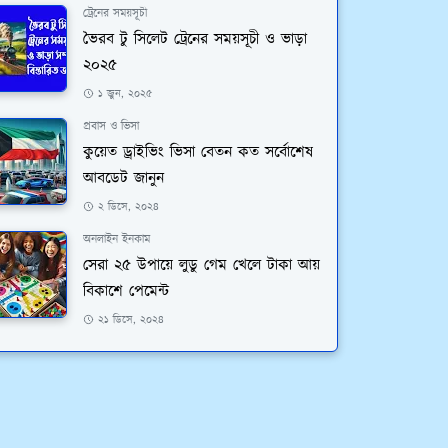
ট্রেনের সময়সূচী
ভৈরব টু সিলেট ট্রেনের সময়সূচী ও ভাড়া
২০২৫
১ জুন, ২০২৫
প্রবাস ও ভিসা
কুয়েত ড্রাইভিং ভিসা বেতন কত সর্বোশেষ
আবডেট জানুন
২ ডিসে, ২০২৪
অনলাইন ইনকাম
সেরা ২৫ উপায়ে লুডু গেম খেলে টাকা আয়
বিকাশে পেমেন্ট
২১ ডিসে, ২০২৪