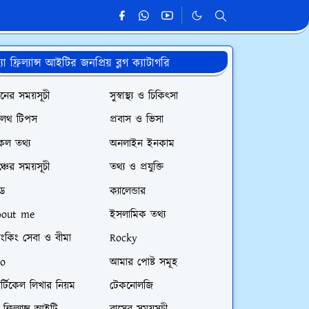
্যা ফ্রিল্যান্স আইটির জনপ্রিয় ব্লগ ক্যাটাগরি
রেনের সময়সূচী
সুস্বাস্থ্য ও চিকিৎসা
েলথ টিপস
প্রবাস ও ভিসা
কল তথ্য
অনলাইন ইনকাম
্চের সময়সূচী
তথ্য ও প্রযুক্তি
ুড
ক্যালেন্ডার
bout me
ইসলামিক তথ্য
যাংকিং সেবা ও বীমা
Rocky
eo
আমার পোষ্ট সমূহ
্টিকেল লিখার নিয়ম
টেকনোলজি