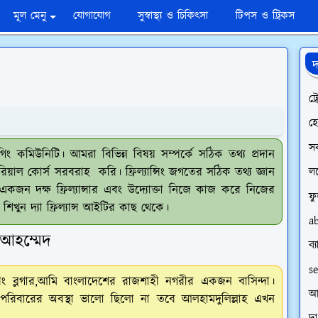
মূল মেনু
যোগাযোগ
সুস্বাস্থ্য ও চিকিৎসা
টিপস ও ট্রিকস
দ
ট্
হ
স
ব্লগিং কমিউনিটি। আমরা বিভিন্ন বিষয় সম্পর্কে সঠিক তথ্য প্রদান
িয়াল কোর্স সরবরাহ করি। ফ্রিল্যান্সিং জগতের সঠিক তথ্য জ্ঞান
লঞ
ন দক্ষ ফ্রিল্যান্সার এবং উদ্যোক্তা নিজে কাজ করে নিজের
ফ
 শিখুন দ্যা ফ্রিল্যান্স আইটির কাছ থেকে।
a
কি আহম্মেদ
ব্
s
বং ব্লগার,আমি বাংলাদেশের রাজশাহী নগরীর একজন বাসিন্দা।
আর
ার পরিবারের অবস্থা ভালো ছিলো না তবে আলহামদুলিল্লাহ এখন