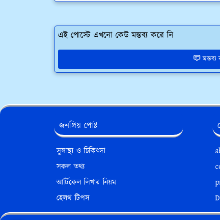
এই পোস্টে এখনো কেউ মন্তব্য করে নি
মন্তব্
জনপ্রিয় পোষ্ট
সুস্বাস্থ্য ও চিকিৎসা
a
সকল তথ্য
c
আর্টিকেল লিখার নিয়ম
p
হেলথ টিপস
D