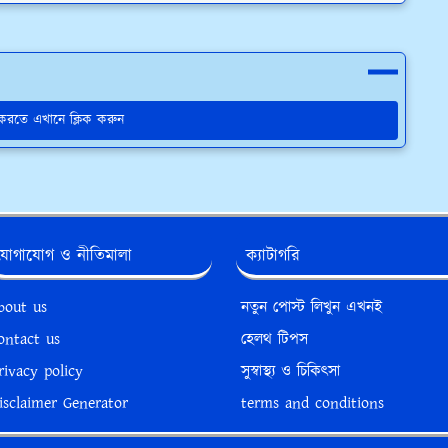
য করতে এখানে ক্লিক করুন
যোগাযোগ ও নীতিমালা
ক্যাটাগরি
bout us
নতুন পোস্ট লিখুন এখনই
ontact us
হেলথ টিপস
rivacy policy
সুস্বাস্থ্য ও চিকিৎসা
isclaimer Generator
terms and conditions