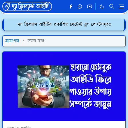
দ্যা ফ্রিল্যান্স আইটির প্রকাশিত লেটেস্ট ব্লগ পোস্টসমূহঃ
হোমপেজ
সকল তথ্য