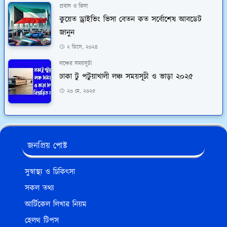
প্রবাস ও ভিসা
কুয়েত ড্রাইভিং ভিসা বেতন কত সর্বোশেষ আবডেট
জানুন
২ ডিসে, ২০২৪
লঞ্চের সময়সূচী
ঢাকা টু পটুয়াখালী লঞ্চ সময়সূচী ও ভাড়া ২০২৫
২০ মে, ২০২৫
জনপ্রিয় পোষ্ট
সুস্বাস্থ্য ও চিকিৎসা
সকল তথ্য
আর্টিকেল লিখার নিয়ম
হেলথ টিপস