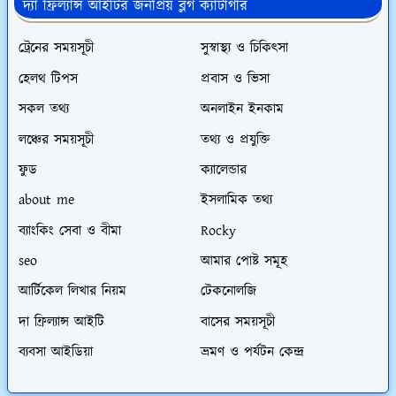
দ্যা ফ্রিল্যান্স আইটির জনপ্রিয় ব্লগ ক্যাটাগরি
ট্রেনের সময়সূচী
সুস্বাস্থ্য ও চিকিৎসা
হেলথ টিপস
প্রবাস ও ভিসা
সকল তথ্য
অনলাইন ইনকাম
লঞ্চের সময়সূচী
তথ্য ও প্রযুক্তি
ফুড
ক্যালেন্ডার
about me
ইসলামিক তথ্য
ব্যাংকিং সেবা ও বীমা
Rocky
seo
আমার পোষ্ট সমূহ
আর্টিকেল লিখার নিয়ম
টেকনোলজি
দা ফ্রিল্যান্স আইটি
বাসের সময়সূচী
ব্যবসা আইডিয়া
ভ্রমণ ও পর্যটন কেন্দ্র