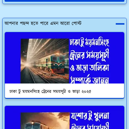
আপনার পছন্দ হতে পারে এমন আরো পোস্ট
ঢাকা টু ময়মনসিংহ ট্রেনের সময়সূচী ও ভাড়া ২০২৫