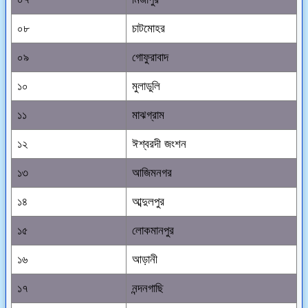
০৮
চাটমোহর
০৯
গোফুরাবাদ
১০
মুলাডুলি
১১
মাঝগ্রাম
১২
ঈশ্বরদী জংশন
১৩
আজিমনগর
১৪
আব্দুলপুর
১৫
লোকমানপুর
১৬
আড়ানী
১৭
নন্দনগাছি