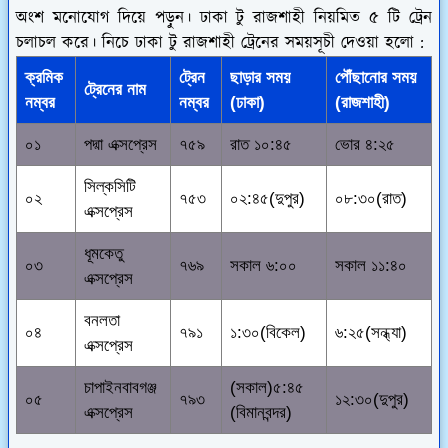
অংশ মনোযোগ দিয়ে পড়ুন। ঢাকা টু রাজশাহী নিয়মিত ৫ টি ট্রেন
চলাচল করে। নিচে ঢাকা টু রাজশাহী ট্রেনের সময়সূচী দেওয়া হলো :
ক্রমিক
ট্রেন
ছাড়ার সময়
পৌঁছানোর সময়
ট্রেনের নাম
নম্বর
নম্বর
(ঢাকা)
(রাজশাহী)
০১
পদ্মা এক্সপ্রেস
৭৫৯
রাত ১০:৪৫
ভোর ৪:২৫
সিল্কসিটি
০২
৭৫৩
০২:৪৫(দুপুর)
০৮:৩০(রাত)
এক্সপ্রেস
ধূমকেতু
০৩
৭৬৯
সকাল ৬:০০
সকাল ১১:৪০
এক্সপ্রেস
বনলতা
০৪
৭৯১
১:৩০(বিকেল)
৬:২৫(সন্ধ্যা)
এক্সপ্রেস
চাপাইনবাবগঞ্জ
(সকাল)৫:৪৫
০৫
৭৯৩
১২:৩০(দুপুর)
এক্সপ্রেস
(বিমানবন্দর)