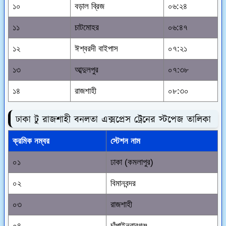
১০
বড়াল ব্রিজ
০৬:২৪
১১
চাটমোহর
০৬:৪৭
১২
ঈশ্বরদী বাইপাস
০৭:২১
১৩
আব্দুলপুর
০৭:৩৮
১৪
রাজশাহী
০৮:৩০
ঢাকা টু রাজশাহী বনলতা এক্সপ্রেস ট্রেনের স্টপেজ তালিকা
ক্রমিক নম্বর
স্টেশন নাম
০১
ঢাকা (কমলাপুর)
০২
বিমানবন্দর
০৩
রাজশাহী
০৪
চাঁপাইনবাবগঞ্জ