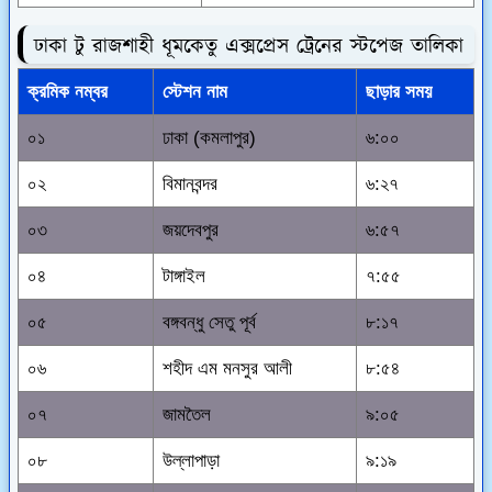
ঢাকা টু রাজশাহী ধূমকেতু এক্সপ্রেস ট্রেনের স্টপেজ তালিকা
ক্রমিক নম্বর
স্টেশন নাম
ছাড়ার সময়
০১
ঢাকা (কমলাপুর)
৬:০০
০২
বিমানবন্দর
৬:২৭
০৩
জয়দেবপুর
৬:৫৭
০৪
টাঙ্গাইল
৭:৫৫
০৫
বঙ্গবন্ধু সেতু পূর্ব
৮:১৭
০৬
শহীদ এম মনসুর আলী
৮:৫৪
০৭
জামতৈল
৯:০৫
০৮
উল্লাপাড়া
৯:১৯