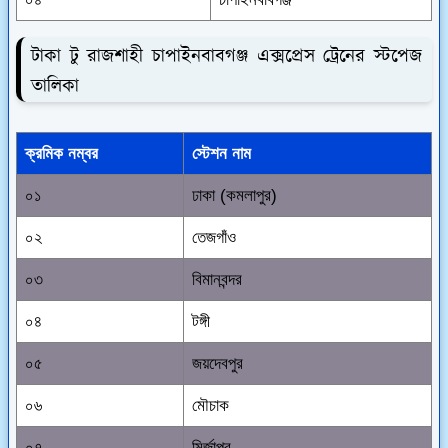
টাকা টু রাজশাহী চাপাইনবাবগঞ্জ এক্সপ্রেস ট্রেনের স্টপেজ
তালিকা
ক্রমিক নম্বর
স্টেশন নাম
০১
ঢাকা (কমলাপুর)
০২
তেজগাঁও
০৩
বিমানবন্দর
০৪
টঙ্গী
০৫
জয়দেবপুর
০৬
মৌচাক
০৭
মির্জাপুর