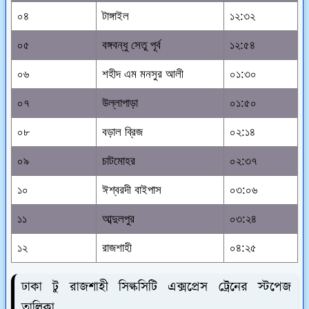
০৪
টাঙ্গাইল
১২:৩২
০৫
বঙ্গবন্ধু সেতু পূর্ব
১২:৫৪
০৬
শহীদ এম মনসুর আলী
০১:৩০
০৭
উল্লাপাড়া
০১:৫০
০৮
বড়াল ব্রিজ
০২:১৪
০৯
চাটমোহর
০২:৩৭
১০
ঈশ্বরদী বাইপাস
০৩:০৬
১১
আব্দুলপুর
০৩:২৪
১২
রাজশাহী
০৪:২৫
ঢাকা টু রাজশাহী সিল্কসিটি এক্সপ্রেস ট্রেনের স্টপেজ
তালিকা