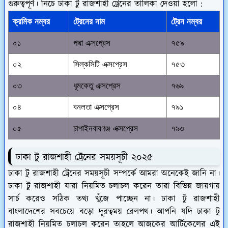
গুরুত্বপূর্ণ। নিচে ঢাকা টু রাজশাহী ট্রেনের তালিকা দেওয়া হলো :
ক্রমিক নম্বর
ট্রেনের নাম
ট্রেন নম্বর
০১
পদ্মা এক্সপ্রেস
৭৫৯
০২
সিল্কসিটি এক্সপ্রেস
৭৫৩
০৩
ধূমকেতু এক্সপ্রেস
৭৬৯
০৪
বনলতা এক্সপ্রেস
৭৯১
০৫
চাপাইনবাবগঞ্জ এক্সপ্রেস
৭৯৩
ঢাকা টু রাজশাহী ট্রেনের সময়সূচী ২০২৫
ঢাকা টু রাজশাহী ট্রেনের সময়সূচী সম্পর্কে আমরা অনেকেই জানি না।
ঢাকা টু রাজশাহী যারা নিয়মিত চলাচল করেন তারা বিভিন্ন জায়গায়
সার্চ করেও সঠিক তথ্য খুঁজে পাচ্ছেন না। ঢাকা টু রাজশাহী
বাংলাদেশের সবচেয়ে বড়ো দূরত্বময় রেলপথ। আপনি যদি ঢাকা টু
রাজশাহী নিয়মিত চলাচল করেন তাহলে আজকের আর্টিকেলের এই