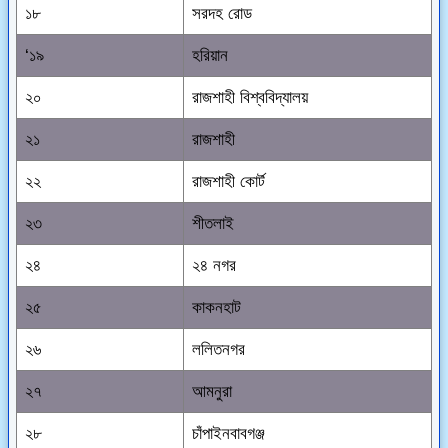
১৮
সরদহ রোড
‘১৯
হরিয়ান
২০
রাজশাহী বিশ্ববিদ্যালয়
২১
রাজশাহী
২২
রাজশাহী কোর্ট
২৩
শীতলাই
২৪
২৪ নগর
২৫
কাকনহাট
২৬
ললিতনগর
২৭
আমনুরা
২৮
চাঁপাইনবাবগঞ্জ