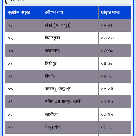
ক্রমিক নম্বর
স্টেশন নাম
ছাড়ার সময়
০১
ঢাকা (কমলাপুর)
০২:৪৫
০২
বিমানবন্দর
০৩:০৩
০৩
জয়দেবপুর
০৩:৩০
০৪
মির্জাপুর
০৪:১২
০৫
টাঙ্গাইল
০৪:৩৮
০৬
বঙ্গবন্ধু সেতু পূর্ব
০৫:০৪
০৭
শহীদ এম মনসুর আলী
০৫:৪০
০৮
জামতৈল
০৫:৪৯
০৯
উল্লাপাড়া
০৬:০৮